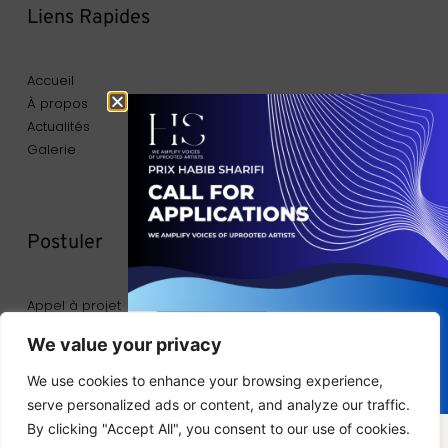
Liens Rapides
Accueil
À propos
Actualités
Galerie
Postuler
Appel à projet
We value your privacy
We use cookies to enhance your browsing experience,
Contact
serve personalized ads or content, and analyze our traffic.
By clicking "Accept All", you consent to our use of cookies.